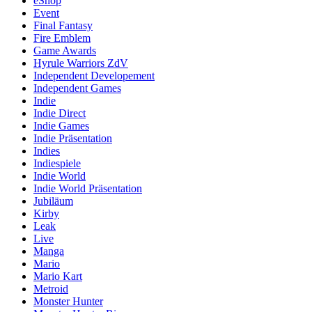
eShop
Event
Final Fantasy
Fire Emblem
Game Awards
Hyrule Warriors ZdV
Independent Developement
Independent Games
Indie
Indie Direct
Indie Games
Indie Präsentation
Indies
Indiespiele
Indie World
Indie World Präsentation
Jubiläum
Kirby
Leak
Live
Manga
Mario
Mario Kart
Metroid
Monster Hunter