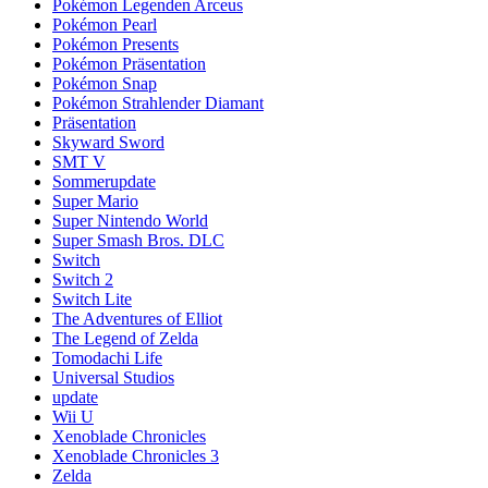
Pokémon Legenden Arceus
Pokémon Pearl
Pokémon Presents
Pokémon Präsentation
Pokémon Snap
Pokémon Strahlender Diamant
Präsentation
Skyward Sword
SMT V
Sommerupdate
Super Mario
Super Nintendo World
Super Smash Bros. DLC
Switch
Switch 2
Switch Lite
The Adventures of Elliot
The Legend of Zelda
Tomodachi Life
Universal Studios
update
Wii U
Xenoblade Chronicles
Xenoblade Chronicles 3
Zelda