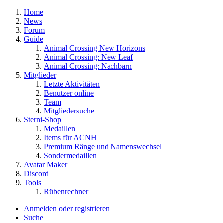
Home
News
Forum
Guide
Animal Crossing New Horizons
Animal Crossing: New Leaf
Animal Crossing: Nachbarn
Mitglieder
Letzte Aktivitäten
Benutzer online
Team
Mitgliedersuche
Sterni-Shop
Medaillen
Items für ACNH
Premium Ränge und Namenswechsel
Sondermedaillen
Avatar Maker
Discord
Tools
Rübenrechner
Anmelden oder registrieren
Suche