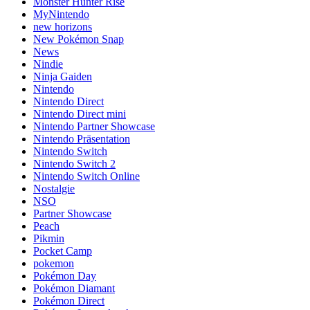
Monster Hunter Rise
MyNintendo
new horizons
New Pokémon Snap
News
Nindie
Ninja Gaiden
Nintendo
Nintendo Direct
Nintendo Direct mini
Nintendo Partner Showcase
Nintendo Präsentation
Nintendo Switch
Nintendo Switch 2
Nintendo Switch Online
Nostalgie
NSO
Partner Showcase
Peach
Pikmin
Pocket Camp
pokemon
Pokémon Day
Pokémon Diamant
Pokémon Direct