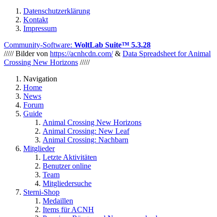
Datenschutzerklärung
Kontakt
Impressum
Community-Software:
WoltLab Suite™ 5.3.28
///// Bilder von
https://acnhcdn.com/
&
Data Spreadsheet for Animal
Crossing New Horizons
/////
Navigation
Home
News
Forum
Guide
Animal Crossing New Horizons
Animal Crossing: New Leaf
Animal Crossing: Nachbarn
Mitglieder
Letzte Aktivitäten
Benutzer online
Team
Mitgliedersuche
Sterni-Shop
Medaillen
Items für ACNH