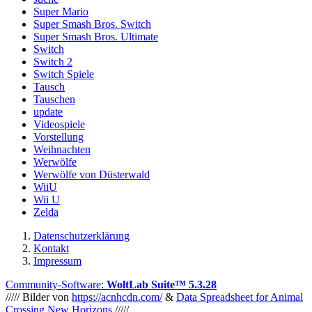
Super Mario
Super Smash Bros. Switch
Super Smash Bros. Ultimate
Switch
Switch 2
Switch Spiele
Tausch
Tauschen
update
Videospiele
Vorstellung
Weihnachten
Werwölfe
Werwölfe von Düsterwald
WiiU
Wii U
Zelda
Datenschutzerklärung
Kontakt
Impressum
Community-Software:
WoltLab Suite™ 5.3.28
///// Bilder von
https://acnhcdn.com/
&
Data Spreadsheet for Animal
Crossing New Horizons
/////