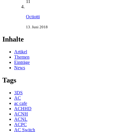
11
Octiotti
13. Juni 2018
Inhalte
Artikel
Themen
Einträge
News
Tags
3DS
AC
ac cafe
ACHHD
ACNH
ACNL
ACPC
AC Switch