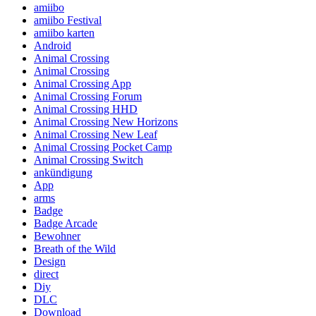
amiibo
amiibo Festival
amiibo karten
Android
Animal Crossing
Animal Crossing
Animal Crossing App
Animal Crossing Forum
Animal Crossing HHD
Animal Crossing New Horizons
Animal Crossing New Leaf
Animal Crossing Pocket Camp
Animal Crossing Switch
ankündigung
App
arms
Badge
Badge Arcade
Bewohner
Breath of the Wild
Design
direct
Diy
DLC
Download