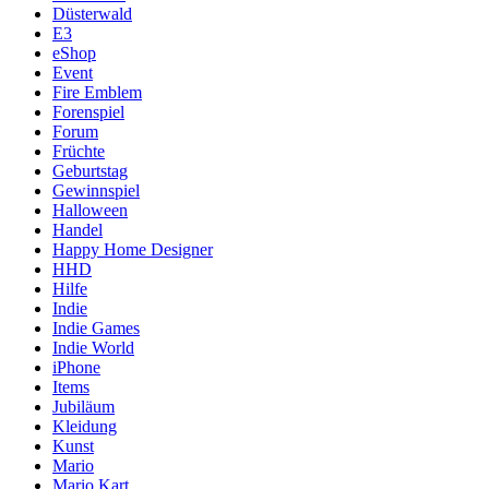
Düsterwald
E3
eShop
Event
Fire Emblem
Forenspiel
Forum
Früchte
Geburtstag
Gewinnspiel
Halloween
Handel
Happy Home Designer
HHD
Hilfe
Indie
Indie Games
Indie World
iPhone
Items
Jubiläum
Kleidung
Kunst
Mario
Mario Kart