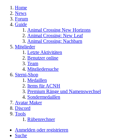
Home
News
Forum
Guide
Animal Crossing New Horizons
Animal Crossing: New Leaf
Animal Crossing: Nachbarn
Mitglieder
Letzte Aktivitäten
Benutzer online
Team
Mitgliedersuche
Sterni-Shop
Medaillen
Items für ACNH
Premium Ränge und Namenswechsel
Sondermedaillen
Avatar Maker
Discord
Tools
Rübenrechner
Anmelden oder registrieren
Suche