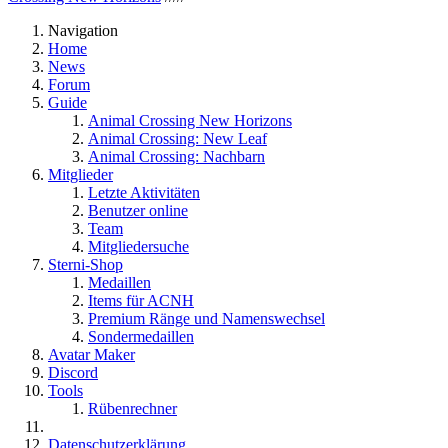
Navigation
Home
News
Forum
Guide
Animal Crossing New Horizons
Animal Crossing: New Leaf
Animal Crossing: Nachbarn
Mitglieder
Letzte Aktivitäten
Benutzer online
Team
Mitgliedersuche
Sterni-Shop
Medaillen
Items für ACNH
Premium Ränge und Namenswechsel
Sondermedaillen
Avatar Maker
Discord
Tools
Rübenrechner
Datenschutzerklärung