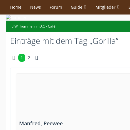
Home
News
Forum
Guide
Mitglieder
Willkommen im AC - Café
Einträge mit dem Tag „Gorilla“
1
2
Manfred, Peewee