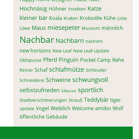
Hochnäsig
Katze
Hühner
Insekten
kleiner bär
Koala
Krokodile
Kühe
Kraken
Liste
miesepeter
Maus
männlich
Löwe
Museum
Nachbar
Nachbarn
nashorn
new horizons
New Leaf
New Leaf-Update
Pferd
Pinguin
Pocket Camp
Rehe
Oktopusse
schlafmütze
Schaf
Reiner
Schleuder
schwungvoll
Schweine
Schneiderei
sportlich
selbstzufrieden
Silberaxt
Teddybär
tiger
Stadtverschönerungen
Strauß
Vogel
Weiblich
Welcome amiibo
Wolf
update
öffentliche Gebäude