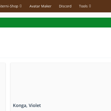
Sterni-Shop
Avatar Maker
Discord
Tools
Konga, Violet