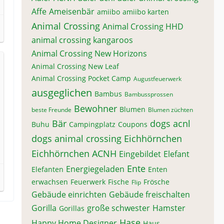
Affe
Ameisenbär
amiibo
amiibo karten
Animal Crossing
Animal Crossing HHD
animal crossing kangaroos
Animal Crossing New Horizons
Animal Crossing New Leaf
Animal Crossing Pocket Camp
Augustfeuerwerk
ausgeglichen
Bambus
Bambussprossen
Bewohner
Blumen
beste Freunde
Blumen züchten
Bär
dogs acnl
Buhu
Campingplatz
Coupons
dogs animal crossing
Eichhörnchen
Eichhörnchen ACNH
Eingebildet
Elefant
Ente
Energiegeladen
Elefanten
Enten
erwachsen
Feuerwerk
Fische
Frösche
Flip
Gebäude einrichten
Gebäude freischalten
Gorilla
große schwester
Hamster
Gorillas
Hase
Happy Home Designer
Haus