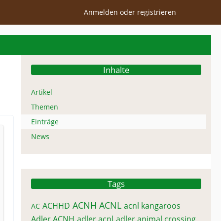
Anmelden oder registrieren
Inhalte
Artikel
Themen
Einträge
News
Tags
ACNH
ACNL
ACHHD
acnl kangaroos
AC
Adler ACNH
adler acnl
adler animal crossing