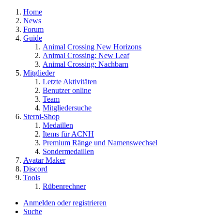
Home
News
Forum
Guide
Animal Crossing New Horizons
Animal Crossing: New Leaf
Animal Crossing: Nachbarn
Mitglieder
Letzte Aktivitäten
Benutzer online
Team
Mitgliedersuche
Sterni-Shop
Medaillen
Items für ACNH
Premium Ränge und Namenswechsel
Sondermedaillen
Avatar Maker
Discord
Tools
Rübenrechner
Anmelden oder registrieren
Suche