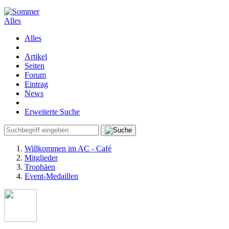
Alles
Alles
Artikel
Seiten
Forum
Eintrag
News
Erweiterte Suche
Willkommen im AC - Café
Mitglieder
Trophäen
Event-Medaillen