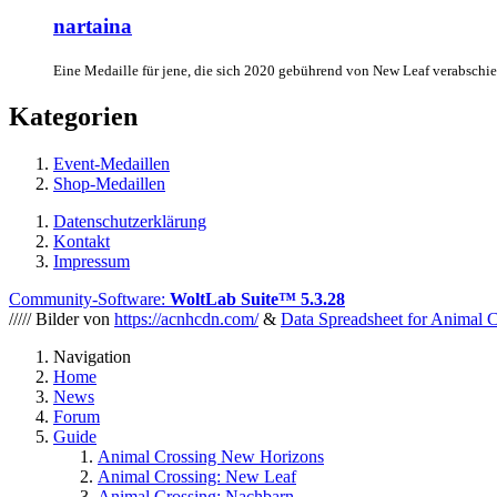
nartaina
Eine Medaille für jene, die sich 2020 gebührend von New Leaf verabschie
Kategorien
Event-Medaillen
Shop-Medaillen
Datenschutzerklärung
Kontakt
Impressum
Community-Software:
WoltLab Suite™ 5.3.28
///// Bilder von
https://acnhcdn.com/
&
Data Spreadsheet for Animal 
Navigation
Home
News
Forum
Guide
Animal Crossing New Horizons
Animal Crossing: New Leaf
Animal Crossing: Nachbarn