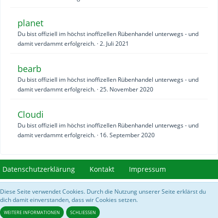
planet
Du bist offiziell im höchst inoffizellen Rübenhandel unterwegs - und
damit verdammt erfolgreich.
2. Juli 2021
bearb
Du bist offiziell im höchst inoffizellen Rübenhandel unterwegs - und
damit verdammt erfolgreich.
25. November 2020
Cloudi
Du bist offiziell im höchst inoffizellen Rübenhandel unterwegs - und
damit verdammt erfolgreich.
16. September 2020
Datenschutzerklärung
Kontakt
Impressum
Diese Seite verwendet Cookies. Durch die Nutzung unserer Seite erklärst du
Community-Software:
WoltLab Suite™ 5.3.28
dich damit einverstanden, dass wir Cookies setzen.
///// Bilder von
https://acnhcdn.com/
&
Data Spreadsheet for Animal Crossing
New Horizons
/////
WEITERE INFORMATIONEN
SCHLIESSEN