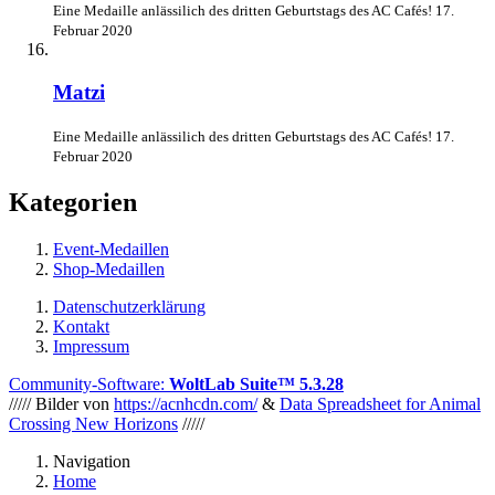
Eine Medaille anlässilich des dritten Geburtstags des AC Cafés!
17.
Februar 2020
Matzi
Eine Medaille anlässilich des dritten Geburtstags des AC Cafés!
17.
Februar 2020
Kategorien
Event-Medaillen
Shop-Medaillen
Datenschutzerklärung
Kontakt
Impressum
Community-Software:
WoltLab Suite™ 5.3.28
///// Bilder von
https://acnhcdn.com/
&
Data Spreadsheet for Animal
Crossing New Horizons
/////
Navigation
Home