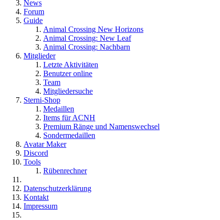
News
Forum
Guide
Animal Crossing New Horizons
Animal Crossing: New Leaf
Animal Crossing: Nachbarn
Mitglieder
Letzte Aktivitäten
Benutzer online
Team
Mitgliedersuche
Sterni-Shop
Medaillen
Items für ACNH
Premium Ränge und Namenswechsel
Sondermedaillen
Avatar Maker
Discord
Tools
Rübenrechner
Datenschutzerklärung
Kontakt
Impressum