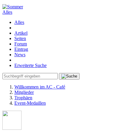
Alles
Alles
Artikel
Seiten
Forum
Eintrag
News
Erweiterte Suche
Willkommen im AC - Café
Mitglieder
Trophäen
Event-Medaillen