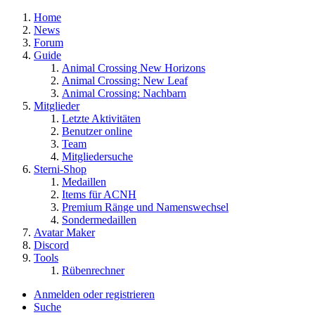
Home
News
Forum
Guide
Animal Crossing New Horizons
Animal Crossing: New Leaf
Animal Crossing: Nachbarn
Mitglieder
Letzte Aktivitäten
Benutzer online
Team
Mitgliedersuche
Sterni-Shop
Medaillen
Items für ACNH
Premium Ränge und Namenswechsel
Sondermedaillen
Avatar Maker
Discord
Tools
Rübenrechner
Anmelden oder registrieren
Suche