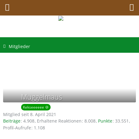
Mitglieder
Muggelmaus
Kekseeeeee 🍪
Mitglied seit 8. April 2021
Beiträge
4.908
Erhaltene Reaktionen
8.008
Punkte
33.551
Profil-Aufrufe
1.108