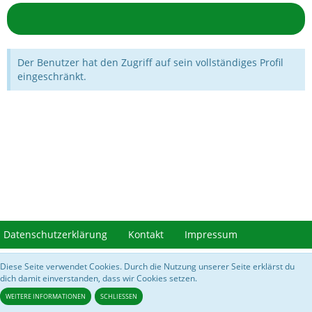
Der Benutzer hat den Zugriff auf sein vollständiges Profil
eingeschränkt.
Datenschutzerklärung
Kontakt
Impressum
Diese Seite verwendet Cookies. Durch die Nutzung unserer Seite erklärst du
Community-Software:
WoltLab Suite™ 5.3.28
dich damit einverstanden, dass wir Cookies setzen.
///// Bilder von
https://acnhcdn.com/
&
Data Spreadsheet for Animal Crossing
New Horizons
/////
WEITERE INFORMATIONEN
SCHLIESSEN