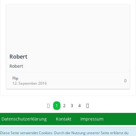
Robert
Robert
Flip
0
12. September 2016
1
2
3
4
Datenschutzerklärung
Kontakt
Impressum
Diese Seite verwendet Cookies. Durch die Nutzung unserer Seite erklärst du
Community-Software:
WoltLab Suite™ 5.3.28