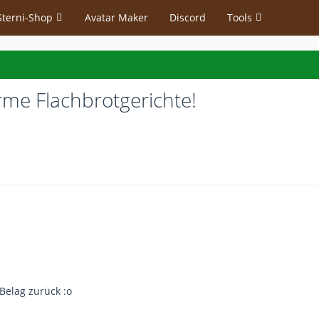
Sterni-Shop
Avatar Maker
Discord
Tools
rme Flachbrotgerichte!
Belag zurück :o