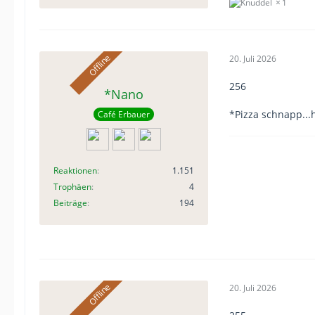
1
20. Juli 2026
256
*Nano
*Pizza schnapp...
Café Erbauer
Reaktionen
1.151
Trophäen
4
Beiträge
194
20. Juli 2026