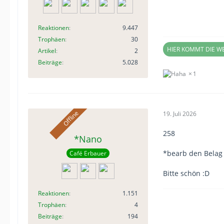
Reaktionen
9.447
Trophäen
30
HIER KOMMT DIE 
Artikel
2
Beiträge
5.028
1
19. Juli 2026
258
*Nano
*bearb den Belag 
Café Erbauer
Bitte schön :D
Reaktionen
1.151
Trophäen
4
Beiträge
194