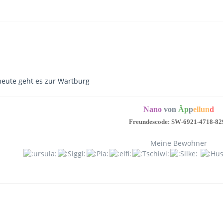
heute geht es zur Wartburg
Nano
von
Äp
p
ellun
d
Freundescode: SW-6921-4718-82
Meine Bewohner