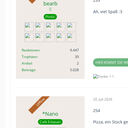
255
bearb
Ah, viel Spaß :3
Plinfa!
Reaktionen
9.447
Trophäen
30
HIER KOMMT DIE 
Artikel
2
Beiträge
5.028
1
20. Juli 2026
254
*Nano
Pizza, ein Stück g
Café Erbauer