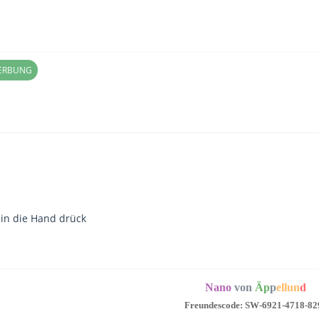
WERBUNG
in die Hand drück
Nano
von
Äp
p
ellun
d
Freundescode: SW-6921-4718-82