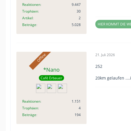
Reaktionen
9.447
Trophäen
30
Artikel
2
HIER KOMMT DIE 
Beiträge
5.028
21. Juli 2026
252
*Nano
20km gelaufen ...
Café Erbauer
Reaktionen
1.151
Trophäen
4
Beiträge
194