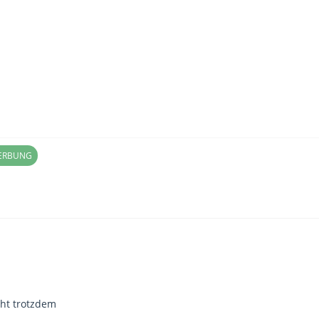
WERBUNG
eht trotzdem