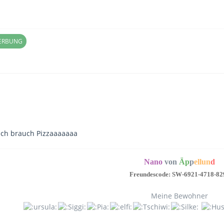
WERBUNG
.ich brauch Pizzaaaaaaa
Nano
von
Äp
p
ellun
d
Freundescode: SW-6921-4718-82
Meine Bewohner