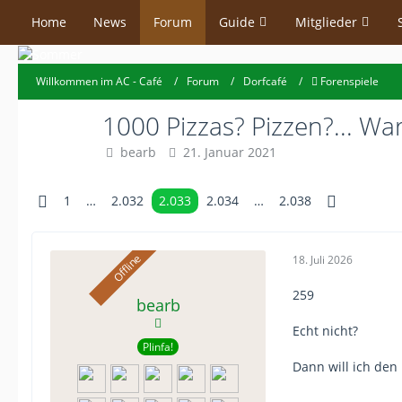
Home
News
Forum
Guide
Mitglieder
Willkommen im AC - Café
Forum
Dorfcafé
Forenspiele
1000 Pizzas? Pizzen?... Wa
bearb
21. Januar 2021
1
…
2.032
2.033
2.034
…
2.038
18. Juli 2026
259
bearb
Echt nicht?
Plinfa!
Dann will ich den 