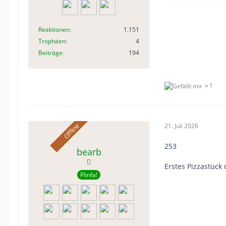
Reaktionen
1.151
Trophäen
4
Beiträge
194
1
21. Juli 2026
253
bearb
Erstes Pizzastück 
Plinfa!