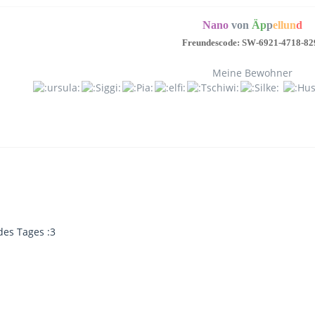
Nano
von
Äp
p
ellun
d
Freundescode: SW-6921-4718-82
Meine Bewohner
des Tages :3