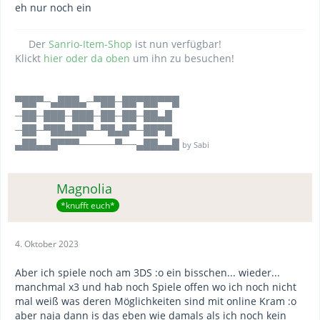
eh nur noch ein
Der
Sanrio-Item-Shop
ist nun verfügbar!
Klickt
hier oder da oben
um ihn zu besuchen!
▀██▀─▄███▄─▀██─██▀██▀▀█
─██─███─███─██─██─██▄█
─██─▀██▄██▀─▀█▄█▀─██▀█
▄██▄▄█▀▀▀─────▀──▄██▄▄█
by Sabi
Magnolia
*knufft euch*
4. Oktober 2023
Aber ich spiele noch am 3DS :o ein bisschen... wieder...
manchmal x3 und hab noch Spiele offen wo ich noch nicht
mal weiß was deren Möglichkeiten sind mit online Kram :o
aber naja dann is das eben wie damals als ich noch kein