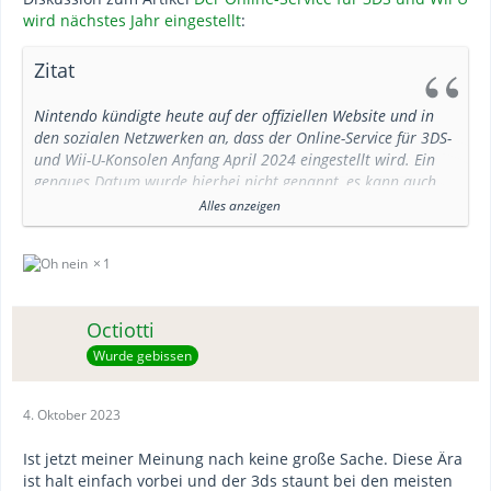
wird nächstes Jahr eingestellt
:
Zitat
Nintendo kündigte heute auf der offiziellen Website und in
den sozialen Netzwerken an, dass der Online-Service für 3DS-
und Wii-U-Konsolen Anfang April 2024 eingestellt wird. Ein
genaues Datum wurde hierbei nicht genannt, es kann auch
vorkommen, dass der Onlineservice bereits zu einem früheren
Alles anzeigen
Zeitpunkt beendet werden kann.
1
In dem Q&A, das die größten bereits gestellten Fragen
beantworten soll, heißt es weiter:
(Zitat)
Octiotti
Wurde gebissen
Wer also noch einmal Animal Crossing: New Leaf, Mario Kart
7 und weitere…
4. Oktober 2023
Ist jetzt meiner Meinung nach keine große Sache. Diese Ära
ist halt einfach vorbei und der 3ds staunt bei den meisten