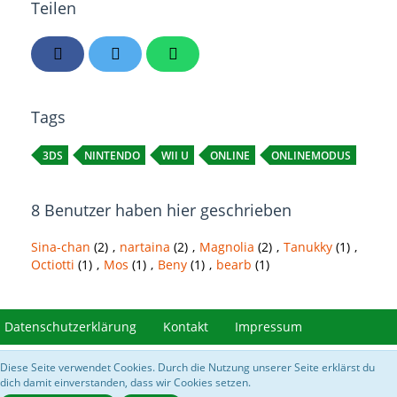
Teilen
Tags
3DS
NINTENDO
WII U
ONLINE
ONLINEMODUS
8 Benutzer haben hier geschrieben
Sina-chan
(2)
nartaina
(2)
Magnolia
(2)
Tanukky
(1)
Octiotti
(1)
Mos
(1)
Beny
(1)
bearb
(1)
Datenschutzerklärung
Kontakt
Impressum
Diese Seite verwendet Cookies. Durch die Nutzung unserer Seite erklärst du
Community-Software:
WoltLab Suite™ 5.3.28
dich damit einverstanden, dass wir Cookies setzen.
///// Bilder von
https://acnhcdn.com/
&
Data Spreadsheet for Animal Crossing