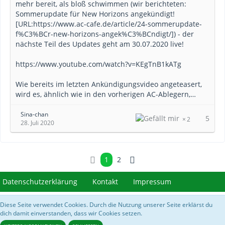
mehr bereit, als bloß schwimmen (wir berichteten:
Sommerupdate für New Horizons angekündigt!
[URL:https://www.ac-cafe.de/article/24-sommerupdate-
f%C3%BCr-new-horizons-angek%C3%BCndigt/]) - der
nächste Teil des Updates geht am 30.07.2020 live!
https://www.youtube.com/watch?v=KEgTnB1kATg
Wie bereits im letzten Ankündigungsvideo angeteasert,
wird es, ähnlich wie in den vorherigen AC-Ablegern,…
Sina-chan
5
2
28. Juli 2020
1
2
Datenschutzerklärung
Kontakt
Impressum
Diese Seite verwendet Cookies. Durch die Nutzung unserer Seite erklärst du
Community-Software:
WoltLab Suite™ 5.3.28
dich damit einverstanden, dass wir Cookies setzen.
///// Bilder von
https://acnhcdn.com/
&
Data Spreadsheet for Animal Crossing
New Horizons
/////